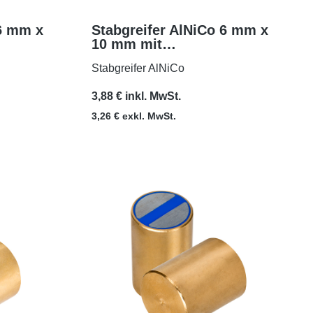
 6 mm x
Stabgreifer AlNiCo 6 mm x
10 mm mit
MEHR
Passungstoleranz h6
Stabgreifer AlNiCo
3,88 € inkl. MwSt.
3,26 € exkl. MwSt.