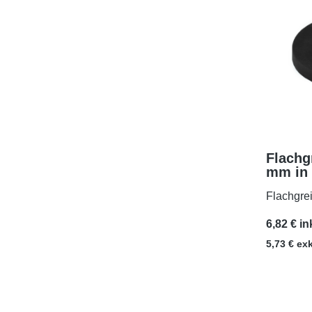
Flachg
mm in
Außen
Flachgre
6,82 € in
5,73 € ex