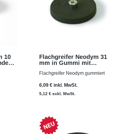
m 10
Flachgreifer Neodym 31
nde
mm in Gummi mit
MEHR
Gewindebuchse M4
Flachgreifer Neodym gummiert
6,09 € inkl. MwSt.
5,12 € exkl. MwSt.