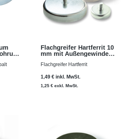
ium
Flachgreifer Hartferrit 10
Bohrung
mm mit Außengewinde
MEHR
M3x7
alt
Flachgreifer Hartferrit
1,49 € inkl. MwSt.
1,25 € exkl. MwSt.