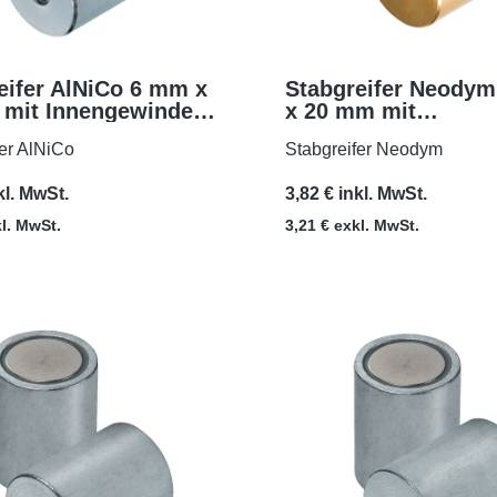
eifer AlNiCo 6 mm x
Stabgreifer Neody
mit Innengewinde
x 20 mm mit
MEHR
MEHR
Passungstoleranz h
fer AlNiCo
Stabgreifer Neodym
Gewinde M3x5
kl. MwSt.
3,82 € inkl. MwSt.
kl. MwSt.
3,21 € exkl. MwSt.