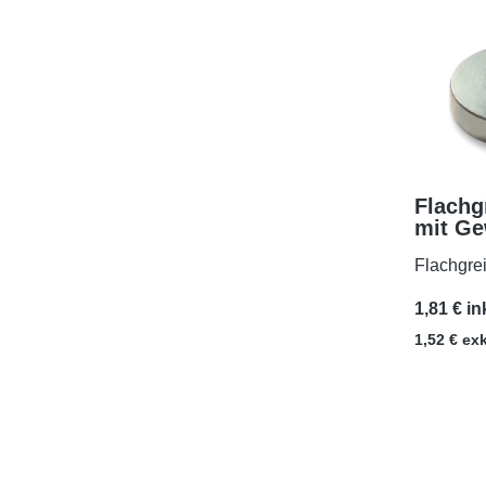
Flachg
mit G
Flachgre
1,81 € in
1,52 € ex