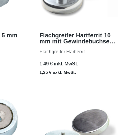
m 5 mm
Flachgreifer Hartferrit 10
mm mit Gewindebuchse
MEHR
M3x7
Flachgreifer Hartferrit
1,49 € inkl. MwSt.
1,25 € exkl. MwSt.