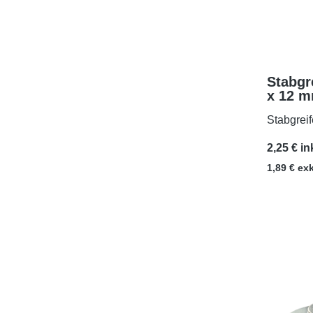
Stabgr
x 12 m
M3x5
Stabgrei
2,25 € in
1,89 € ex