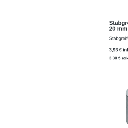
Stabgr
20 mm 
M3x5
Stabgrei
3,93 € in
3,30 € ex