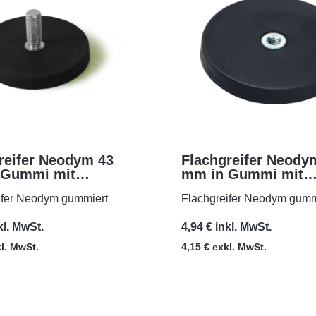
reifer Neodym 43
Flachgreifer Neody
 Gummi mit
mm in Gummi mit
MEHR
MEHR
gewinde M6x15
Innengewinde M4
ifer Neodym gummiert
Flachgreifer Neodym gumm
kl. MwSt.
4,94 € inkl. MwSt.
kl. MwSt.
4,15 € exkl. MwSt.