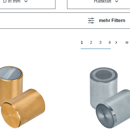
D in mm
Haftkraft
mehr Filtern
1
2
3
4