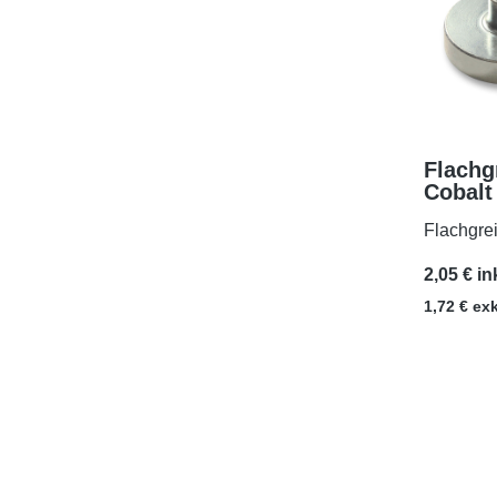
Flachg
Cobalt
Gewin
Flachgre
2,05 € in
1,72 € ex