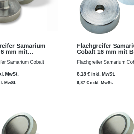
reifer Samarium
Flachgreifer Samar
 6 mm mit
Cobalt 16 mm mit 
MEHR
MEHR
debuchse M3x7
und Senkung
ifer Samarium Cobalt
Flachgreifer Samarium Cob
kl. MwSt.
8,18 € inkl. MwSt.
kl. MwSt.
6,87 € exkl. MwSt.