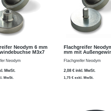
reifer Neodym 6 mm
Flachgreifer Neody
ewindebuchse M3x7
mm mit Außengewi
MEHR
MEHR
M4x8
ifer Neodym
Flachgreifer Neodym
kl. MwSt.
2,08 € inkl. MwSt.
kl. MwSt.
1,75 € exkl. MwSt.