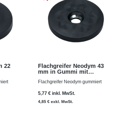
m 22
Flachgreifer Neodym 43
mm in Gummi mit
MEHR
Bohrung und Senkung
iert
Flachgreifer Neodym gummiert
5,77 € inkl. MwSt.
4,85 € exkl. MwSt.