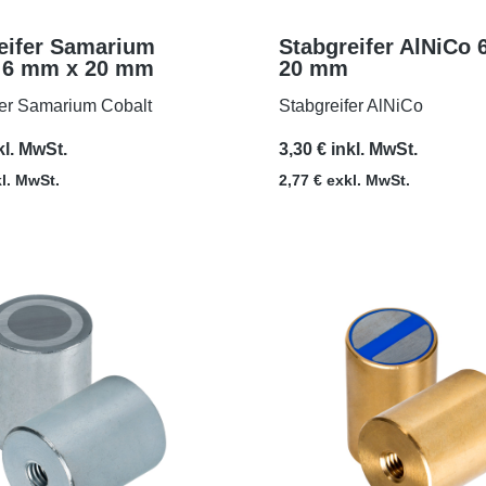
eifer Samarium
Stabgreifer AlNiCo
 6 mm x 20 mm
20 mm
MEHR
MEHR
fer Samarium Cobalt
Stabgreifer AlNiCo
kl. MwSt.
3,30 € inkl. MwSt.
kl. MwSt.
2,77 € exkl. MwSt.