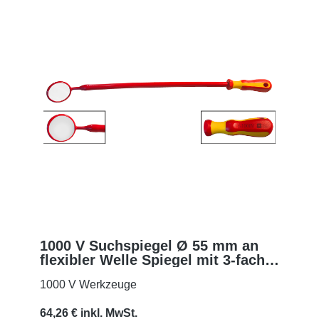
1000 V Suchspiegel Ø 55 mm an
flexibler Welle Spiegel mit 3-facher
MEHR
Vergrößerung
1000 V Werkzeuge
64,26 € inkl. MwSt.