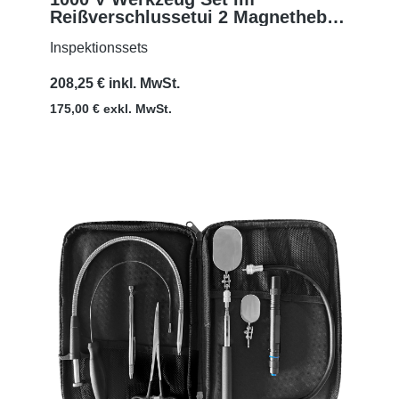
Reißverschlussetui 2 Magnetheber,
MEHR
Suchspiegel und Krallengreifer
Inspektionssets
208,25 € inkl. MwSt.
175,00 € exkl. MwSt.