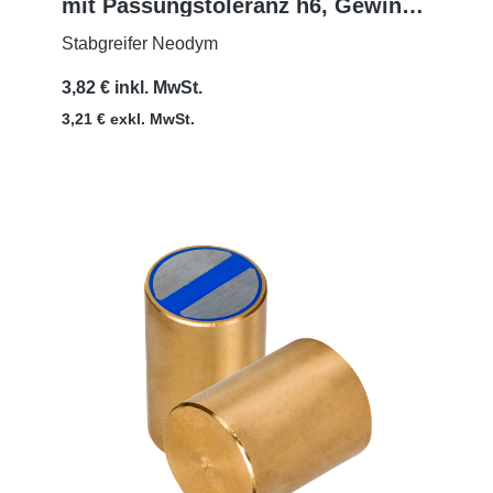
mit Passungstoleranz h6, Gewinde
MEHR
M3x5
Stabgreifer Neodym
3,82 € inkl. MwSt.
3,21 € exkl. MwSt.