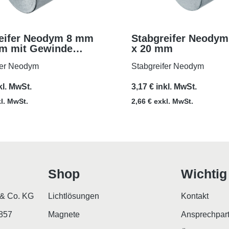
eifer Neodym 8 mm
Stabgreifer Neody
m mit Gewinde
x 20 mm
MEHR
MEHR
fer Neodym
Stabgreifer Neodym
kl. MwSt.
3,17 € inkl. MwSt.
kl. MwSt.
2,66 € exkl. MwSt.
Shop
Wichtig
& Co. KG
Lichtlösungen
Kontakt
2857
Magnete
Ansprechpar