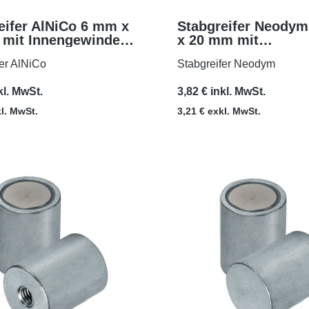
eifer AlNiCo 6 mm x
Stabgreifer Neody
mit Innengewinde
x 20 mm mit
MEHR
MEHR
Passungstoleranz h
fer AlNiCo
Stabgreifer Neodym
Gewinde M3x5
kl. MwSt.
3,82 € inkl. MwSt.
kl. MwSt.
3,21 € exkl. MwSt.