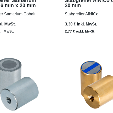
eifer Samarium
Stabgreifer AlNiCo
 6 mm x 20 mm
20 mm
MEHR
MEHR
fer Samarium Cobalt
Stabgreifer AlNiCo
kl. MwSt.
3,30 € inkl. MwSt.
kl. MwSt.
2,77 € exkl. MwSt.