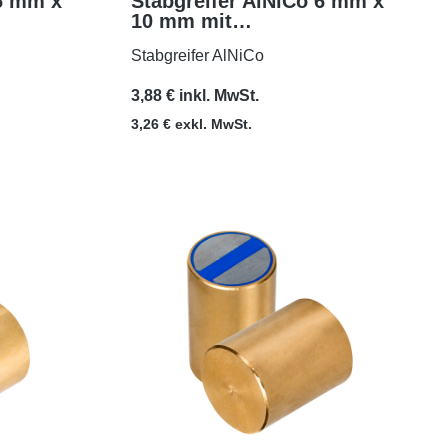
 6 mm x
Stabgreifer AlNiCo 6 mm x
10 mm mit
MEHR
Passungstoleranz h6
Stabgreifer AlNiCo
3,88 € inkl. MwSt.
3,26 € exkl. MwSt.