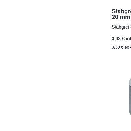
Stabgr
20 mm 
M3x5
Stabgrei
3,93 € in
3,30 € ex