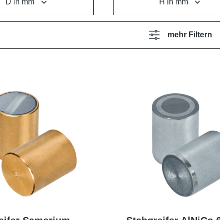
D in mm
H in mm
mehr Filtern