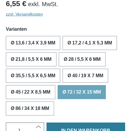
6,55 €
exkl. MwSt.
zzgl. Versandkosten
Varianten
Ø 13,6 / 3,4 X 3,9 MM
Ø 17,2 / 4,1 X 5,3 MM
Ø 21,8 / 5,5 X 6 MM
Ø 28 / 5,5 X 6 MM
Ø 35,5 / 5,5 X 6,5 MM
Ø 40 / 19 X 7 MM
Ø 45 / 22 X 8,5 MM
Ø 72 / 32 X 15 MM
Ø 86 / 34 X 18 MM
IN DEN WARENKORB