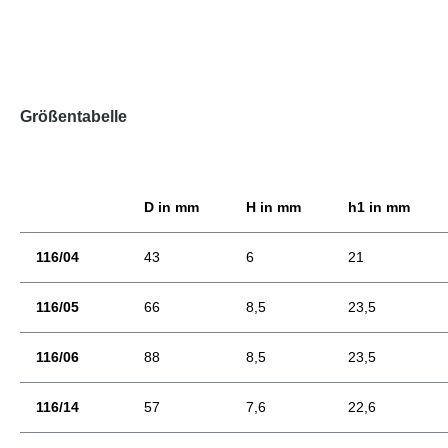
Größentabelle
D in mm
H in mm
h1 in mm
116/04
43
6
21
116/05
66
8,5
23,5
116/06
88
8,5
23,5
116/14
57
7,6
22,6