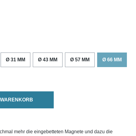
Ø 31 MM
Ø 43 MM
Ø 57 MM
Ø 66 MM
N WARENKORB
chmal mehr die eingebetteten Magnete und dazu die