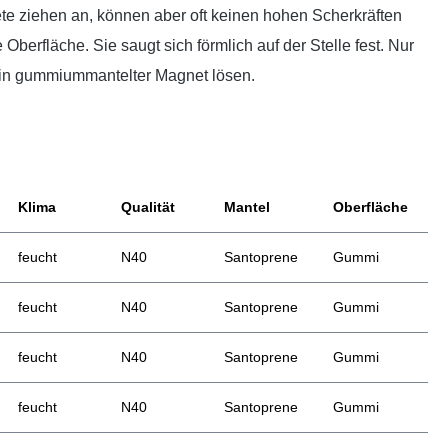
e ziehen an, können aber oft keinen hohen Scherkräften
Oberfläche. Sie saugt sich förmlich auf der Stelle fest. Nur
 ein gummiummantelter Magnet lösen.
Klima
Qualität
Mantel
Oberfläche
feucht
N40
Santoprene
Gummi
feucht
N40
Santoprene
Gummi
feucht
N40
Santoprene
Gummi
feucht
N40
Santoprene
Gummi