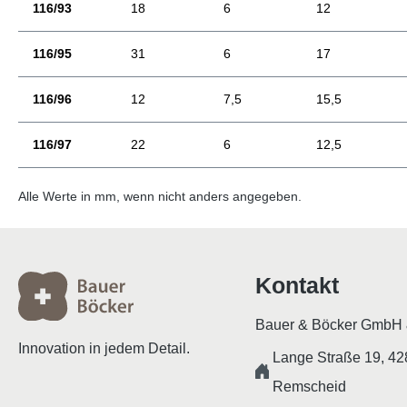
116/93
18
6
12
116/95
31
6
17
116/96
12
7,5
15,5
116/97
22
6
12,5
Alle Werte in mm, wenn nicht anders angegeben.
Kontakt
Bauer & Böcker GmbH 
Innovation in jedem Detail.
Lange Straße 19, 4
Remscheid