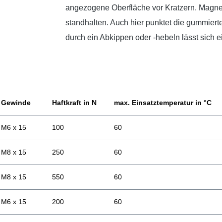
angezogene Oberfläche vor Kratzern. Magnet
standhalten. Auch hier punktet die gummierte 
durch ein Abkippen oder -hebeln lässt sich
Gewinde
Haftkraft in N
max. Einsatztemperatur in °C
M6 x 15
100
60
M8 x 15
250
60
M8 x 15
550
60
M6 x 15
200
60