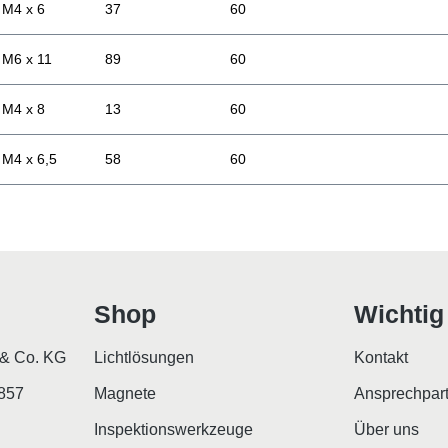
M4 x 6
37
60
M6 x 11
89
60
M4 x 8
13
60
M4 x 6,5
58
60
Shop
Wichtig
& Co. KG
Lichtlösungen
Kontakt
2857
Magnete
Ansprechpar
Inspektionswerkzeuge
Über uns